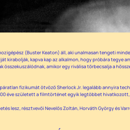
ozigépész (Buster Keaton) áll, aki unalmasan tengeti mind
ját kirabolják, kapva kap az alkalmon, hogy próbára tegye a
k összekuszálódnak, amikor egy riválisa tőrbecsalja a hőss
páratlan fizikumát ötvöző Sherlock Jr. legalább annyira tech
. 100 éve született a filmtörténet egyik legtöbbet hivatkozo
etés lesz, résztvevői Nevelős Zoltán, Horváth György és Varró