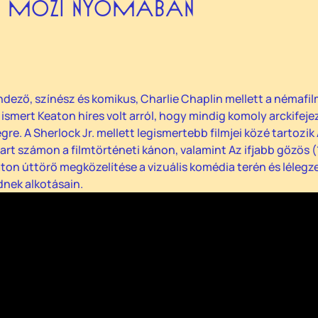
 A MOZI NYOMÁBAN
dező, színész és komikus, Charlie Chaplin mellett a némafilm
ismert Keaton híres volt arról, hogy mindig komoly arckifeje
re. A Sherlock Jr. mellett legismertebb filmjei közé tartozik
 számon a filmtörténeti kánon, valamint Az ifjabb gőzös (1
on úttörő megközelítése a vizuális komédia terén és lélegzet
dnek alkotásain.