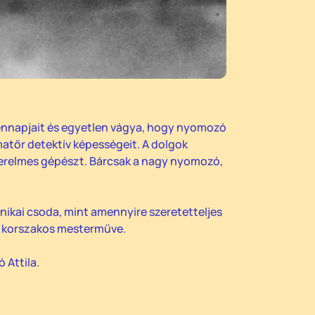
ennapjait és egyetlen vágya, hogy nyomozó
matőr detektív képességeit. A dolgok
zerelmes gépészt. Bárcsak a nagy nyomozó,
nikai csoda, mint amennyire szeretetteljes
tt, korszakos mesterműve.
 Attila.