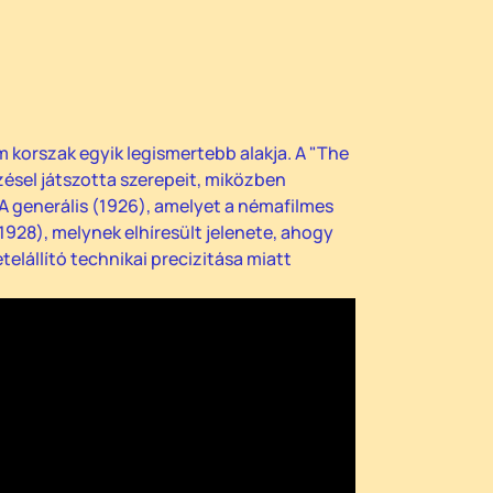
 korszak egyik legismertebb alakja. A "The
zésel játszotta szerepeit, miközben
 A generális (1926), amelyet a némafilmes
928), melynek elhíresült jelenete, ahogy
elállító technikai precizitása miatt