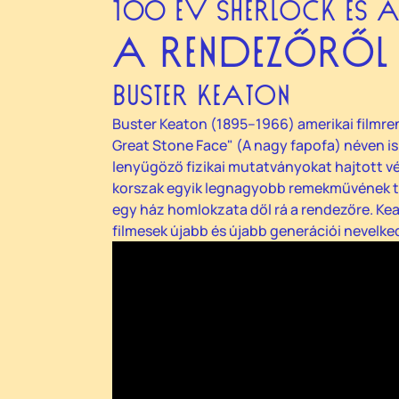
100 ÉV SHERLOCK ÉS
A RENDEZŐRŐL
BUSTER KEATON
Buster Keaton (1895–1966) amerikai filmren
Great Stone Face" (A nagy fapofa) néven is 
lenyűgöző fizikai mutatványokat hajtott vég
korszak egyik legnagyobb remekművének tart
egy ház homlokzata dől rá a rendezőre. Keat
filmesek újabb és újabb generációi nevelke