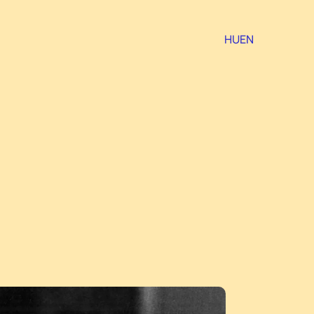
HU
EN