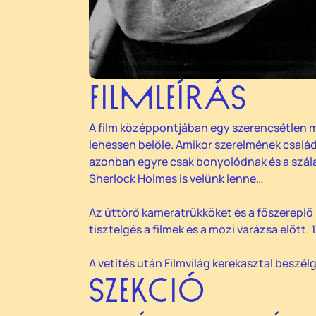
FILMLEÍRÁS
A film középpontjában egy szerencsétlen m
lehessen belőle. Amikor szerelmének család
azonban egyre csak bonyolódnak és a szála
Sherlock Holmes is velünk lenne…
Az úttörő kameratrükköket és a főszereplő 
tisztelgés a filmek és a mozi varázsa előtt
A vetítés után Filmvilág kerekasztal beszélg
SZEKCIÓ