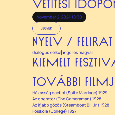
VETÍTÉSI IDŐP
November 2, 2024 18:30
JEGYEK
NYELV / FELIRAT
dialógus nélkül
angol és magyar
KIEMELT FESZTI
-
TOVÁBBI FILMJ
Házasság dacból (Spite Marriage) 1929
Az operatőr (The Cameraman) 1928
Az ifjabb gőzös (Steamboat Bill Jr.) 1928
Főiskola (College) 1927